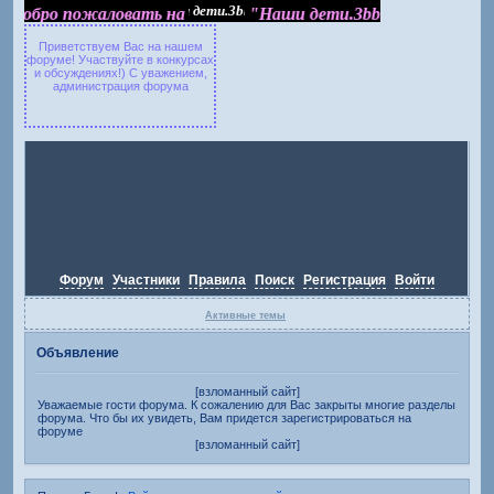
Добро пожаловать на "Наши дети.3bb.ru"
Добро пожаловать на
"Наши дети.3bb.ru"
Приветствуем Вас на нашем
форуме! Участвуйте в конкурсах
и обсуждениях!) С уважением,
администрация форума
Форум
Участники
Правила
Поиск
Регистрация
Войти
Активные темы
Объявление
[взломанный сайт]
Уважаемые гости форума. К сожалению для Вас закрыты многие разделы
форума. Что бы их увидеть, Вам придется зарегистрироваться на
форуме
[взломанный сайт]