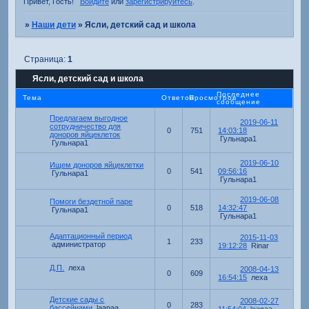
Привет, Гость!
Войдите
или
зарегистрируйтесь
.
»
Наши дети
»
Ясли, детский сад и школа
Страница:
1
Ясли, детский сад и школа
Последнее
Тема
Ответов
Просмотров
сообщение
Предлагаем выгодное
2019-06-11
сотрудничество для
0
751
14:03:18
доноров яйцеклеток
Гульнара1
Гульнара1
2019-06-10
Ищем доноров яйцеклетки
0
541
09:56:16
Гульнара1
Гульнара1
2019-06-08
Помоги бездетной паре
0
518
14:32:47
Гульнара1
Гульнара1
Адаптационный период
2015-11-03
1
233
администратор
19:12:28
Rinar
Д.П.
леха
2008-04-13
0
609
16:54:15
леха
Детские сады с
2008-02-27
0
283
бассейнами
laanaa
11:54:04
laanaa