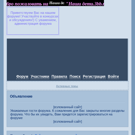
Добро пожаловать на "Наши дети.3bb.ru"
Добро пожаловать на
"Наши дети.3bb.ru"
Приветствуем Вас на нашем
форуме! Участвуйте в конкурсах
и обсуждениях!) С уважением,
администрация форума
Форум
Участники
Правила
Поиск
Регистрация
Войти
Активные темы
Объявление
[взломанный сайт]
Уважаемые гости форума. К сожалению для Вас закрыты многие разделы
форума. Что бы их увидеть, Вам придется зарегистрироваться на
форуме
[взломанный сайт]