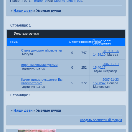
Привет, Гость!
Войдите
или
зарегистрируйтесь
.
»
Наши дети
»
Умелые ручки
Страница:
1
Умелые ручки
Последнее
Тема
Ответов
Просмотров
сообщение
Стань донором яйцеклетки
2019-05-26
0
747
Marysa
14:39:10
Marysa
2007-12-01
игрушки своими руками
0
252
15:40:17
администратор
администратор
Каким видом рукоделия Вы
2007-11-23
увлекаетесь?
5
272
15:08:42
Венера
администратор
Милосская
Страница:
1
»
Наши дети
»
Умелые ручки
создать бесплатный форум