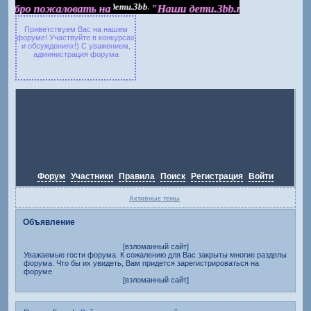
обро пожаловать на "Наши дети.3bb.ru"
Добро пожаловать на
"Наши дети.3bb.ru"
Приветствуем Вас на нашем
форуме! Участвуйте в конкурсах
и обсуждениях!) С уважением,
администрация форума
Форум
Участники
Правила
Поиск
Регистрация
Войти
Активные темы
Объявление
[взломанный сайт]
Уважаемые гости форума. К сожалению для Вас закрыты многие разделы
форума. Что бы их увидеть, Вам придется зарегистрироваться на
форуме
[взломанный сайт]