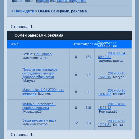
Привет, Гость!
Войдите
или
зарегистрируйтесь
.
»
Наши дети
»
Обмен банерами, реклама
Страница:
1
Обмен банерами, реклама
Последнее
Тема
Ответов
Просмотров
сообщение
2007-11-24
Важно:
Наш банер
0
154
09:42:41
администратор
администратор
Предлагаем выгодное
сотрудничество для
2019-06-13
0
669
доноров яйцеклетки
15:20:15
Marysa
Marysa
Mass sales 1.0 | 2700 р. за
2017-03-18
0
65
вечер на
figurines
10:40:02
figurines
Фатима Евглевская -
2015-04-18
профессионалка
0
116
15:17:12
Ромашка26
Ромашка26
Ваша реклама у нас)
2008-02-11
12
694
администратор
17:21:31
Кошка
Страница:
1