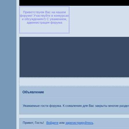
Приветствуем Вас на нашем
форуме! Участвуйте в конкурсах
и обсуждениях!) С уважением,
администрация форума
Объявление
Уважаемые гости форума. К сожалению для Вас закрыты многие раздел
Привет, Гость!
Войдите
или
зарегистрируйтесь
.