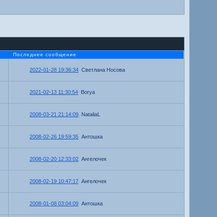
Последнее сообщение
2022-01-28 19:36:34
Светлана Носова
2021-02-13 11:30:54
Borya
2008-03-21 21:14:09
NataliaL
2008-02-26 19:59:35
Антошка
2008-02-20 12:33:02
Ангелочек
2008-02-19 10:47:17
Ангелочек
2008-01-08 03:04:09
Антошка