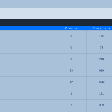
Ответов
Просмотров
0
118
0
75
0
218
33
989
42
1042
1
161
7
399