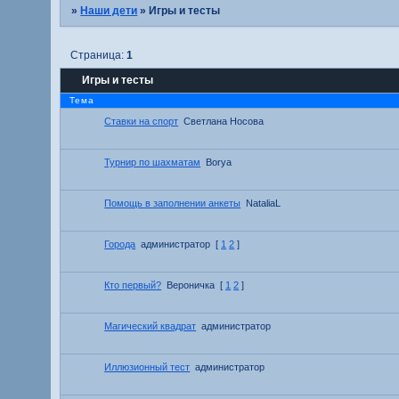
»
Наши дети
»
Игры и тесты
Страница:
1
Игры и тесты
Тема
Ставки на спорт
Светлана Носова
Турнир по шахматам
Borya
Помощь в заполнении анкеты
NataliaL
Города
администратор
[
1
2
]
Кто первый?
Вероничка
[
1
2
]
Магический квадрат
администратор
Иллюзионный тест
администратор