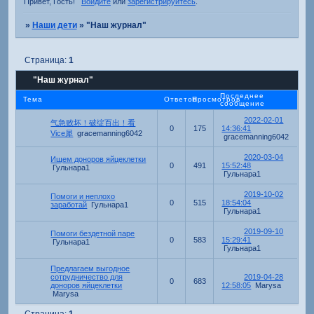
Привет, Гость!
Войдите
или
зарегистрируйтесь
.
»
Наши дети
»
"Наш журнал"
Страница:
1
"Наш журнал"
Последнее
Тема
Ответов
Просмотров
сообщение
2022-02-01
气急败坏！破绽百出！看
0
175
14:36:41
Vice犀
gracemanning6042
gracemanning6042
2020-03-04
Ищем доноров яйцеклетки
0
491
15:52:48
Гульнара1
Гульнара1
2019-10-02
Помоги и неплохо
0
515
18:54:04
заработай
Гульнара1
Гульнара1
2019-09-10
Помоги бездетной паре
0
583
15:29:41
Гульнара1
Гульнара1
Предлагаем выгодное
сотрудничество для
2019-04-28
0
683
доноров яйцеклетки
12:58:05
Marysa
Marysa
Страница:
1