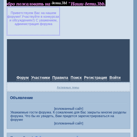
Добро пожаловать на "Наши дети.3bb.ru"
Добро пожаловать на
"Наши дети.3bb.ru"
Приветствуем Вас на нашем
форуме! Участвуйте в конкурсах
и обсуждениях!) С уважением,
администрация форума
Форум
Участники
Правила
Поиск
Регистрация
Войти
Активные темы
Объявление
[взломанный сайт]
Уважаемые гости форума. К сожалению для Вас закрыты многие разделы
форума. Что бы их увидеть, Вам придется зарегистрироваться на
форуме
[взломанный сайт]