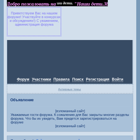
Добро пожаловать на "Наши дети.3bb.ru"
Добро пожаловать на
"Наши дети.3bb.ru"
Приветствуем Вас на нашем
форуме! Участвуйте в конкурсах
и обсуждениях!) С уважением,
администрация форума
Форум
Участники
Правила
Поиск
Регистрация
Войти
Активные темы
Объявление
[взломанный сайт]
Уважаемые гости форума. К сожалению для Вас закрыты многие разделы
форума. Что бы их увидеть, Вам придется зарегистрироваться на
форуме
[взломанный сайт]