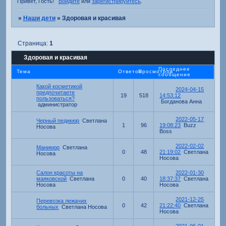
Привет, Гость!
Войдите
или
зарегистрируйтесь
.
»
Наши дети
»
Здоровая и красивая
Страница:
1
Здоровая и красивая
Последнее
Тема
Ответов
Просмотров
сообщение
Какой косметикой
2024-04-15
предпочитаете
19
518
14:53:12
пользоваться?
Богданова Анна
администратор
2022-05-17
Черный педикюр
Светлана
1
96
19:08:23
Buzz
Носова
Boss
2022-02-02
Маникюр
Светлана
0
48
21:19:02
Светлана
Носова
Носова
Салон красоты на
2022-01-30
маяковской
Светлана
0
40
18:37:37
Светлана
Носова
Носова
2021-12-25
Перевозка лежачих
0
42
21:22:40
Светлана
больных
Светлана Носова
Носова
2021-06-01