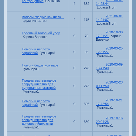
Контрацепция
Сонюшка
4
352
14:28:44
LudasjaTrum
2021-06-01
Волосы гладкие как шелк...
2
175
14:21:07
администратор
LudasjaTrum
2020-10-30
Красивый головной убор
0
79
17:21:21
Карина
Карина Варенко
Варенко
2020-03-25
Помоги и неплохо
0
93
12:31:27
заработай
Гульнара1
Гульнара1
2020-03-09
Помоги бездетной паре
0
278
13:41:40
Гульнара1
Гульнара1
Предлагаем выгодное
2020-02-23
сотрудничество для
0
273
00:17:50
суррогатных матерей
Гульнара1
Гульнара1
2019-10-21
Помоги и неплохо
0
396
17:42:54
заработай
Гульнара1
Гульнара1
Предлагаем выгодное
2019-10-16
сотрудничество для
0
360
20:04:26
доноров яйцеклетки
Гульнара1
Гульнара1
2019-06-06