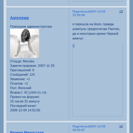
13
Поделиться
2007-12-03
15:50:08
Ангелочек
я перешла на Anon, правда
Помощник администратора
шампунь предпочитаю Пантин,
да и некоторые крема Черный
жемчуг
0
Откуда:
Москва
Зарегистрирован
: 2007-11-29
Приглашений:
0
Сообщений:
124
Уважение:
+1
Позитив:
+1
Пол:
Женский
Возраст:
41
[1985-01-10]
Провел на форуме:
15 часов 31 минуту
Последний визит:
2008-12-09 14:52:00
14
Поделиться
2007-12-03
16:03:47
Венера Милосская