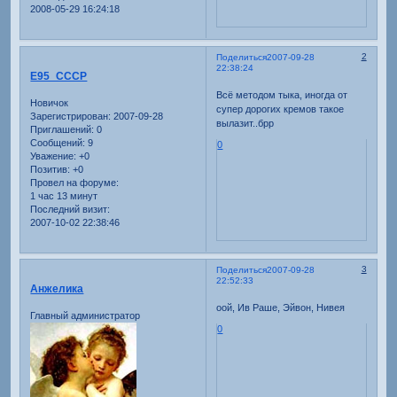
2008-05-29 16:24:18
2
Поделиться
2007-09-28
22:38:24
Е95_СССР
Всё методом тыка, иногда от
Новичок
супер дорогих кремов такое
Зарегистрирован
: 2007-09-28
вылазит..брр
Приглашений:
0
Сообщений:
9
0
Уважение:
+0
Позитив:
+0
Провел на форуме:
1 час 13 минут
Последний визит:
2007-10-02 22:38:46
3
Поделиться
2007-09-28
22:52:33
Анжелика
оой, Ив Раше, Эйвон, Нивея
Главный администратор
0