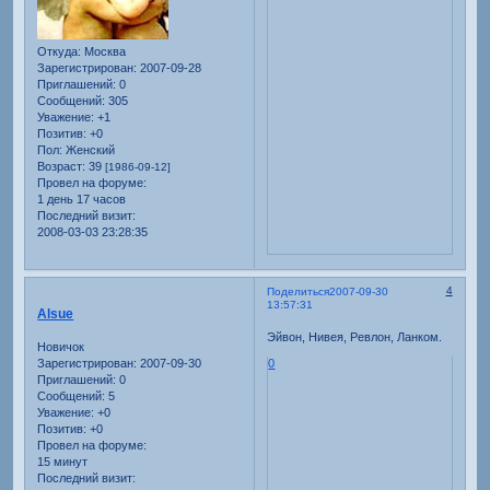
Откуда:
Москва
Зарегистрирован
: 2007-09-28
Приглашений:
0
Сообщений:
305
Уважение:
+1
Позитив:
+0
Пол:
Женский
Возраст:
39
[1986-09-12]
Провел на форуме:
1 день 17 часов
Последний визит:
2008-03-03 23:28:35
4
Поделиться
2007-09-30
13:57:31
Alsue
Эйвон, Нивея, Ревлон, Ланком.
Новичок
Зарегистрирован
: 2007-09-30
0
Приглашений:
0
Сообщений:
5
Уважение:
+0
Позитив:
+0
Провел на форуме:
15 минут
Последний визит: