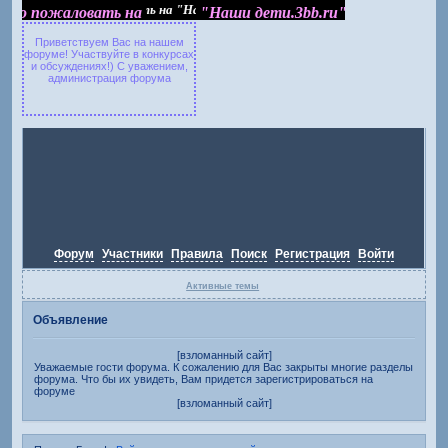
Добро пожаловать на "Наши дети.3bb.ru"
Добро пожаловать на
"Наши дети.3bb.ru"
Приветствуем Вас на нашем
форуме! Участвуйте в конкурсах
и обсуждениях!) С уважением,
администрация форума
Форум
Участники
Правила
Поиск
Регистрация
Войти
Активные темы
Объявление
[взломанный сайт]
Уважаемые гости форума. К сожалению для Вас закрыты многие разделы
форума. Что бы их увидеть, Вам придется зарегистрироваться на
форуме
[взломанный сайт]