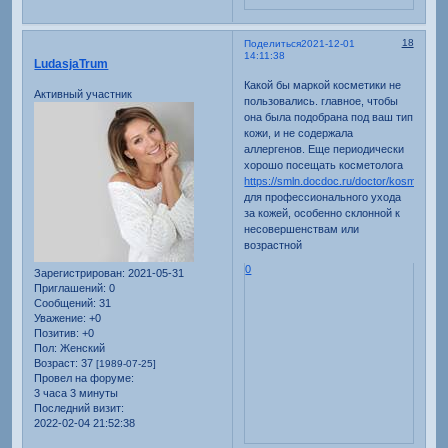
18
Поделиться
2021-12-01
14:11:38
LudasjaTrum
Какой бы маркой косметики не
Активный участник
пользовались. главное, чтобы
она была подобрана под ваш тип
кожи, и не содержала
аллергенов. Еще периодически
хорошо посещать косметолога
https://smln.docdoc.ru/doctor/kosmetolog
для профессионального ухода
за кожей, особенно склонной к
несовершенствам или
возрастной
0
Зарегистрирован
: 2021-05-31
Приглашений:
0
Сообщений:
31
Уважение:
+0
Позитив:
+0
Пол:
Женский
Возраст:
37
[1989-07-25]
Провел на форуме:
3 часа 3 минуты
Последний визит:
2022-02-04 21:52:38