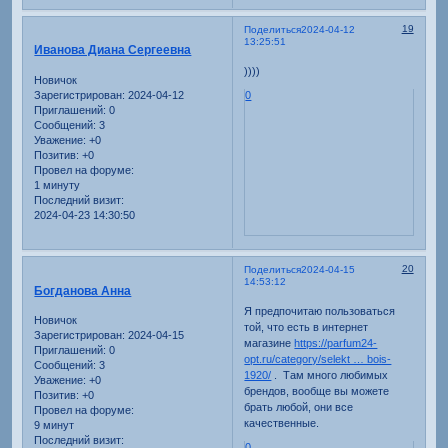
19
Поделиться
2024-04-12
13:25:51
Иванова Диана Сергеевна
))))
Новичок
Зарегистрирован
: 2024-04-12
0
Приглашений:
0
Сообщений:
3
Уважение:
+0
Позитив:
+0
Провел на форуме:
1 минуту
Последний визит:
2024-04-23 14:30:50
20
Поделиться
2024-04-15
14:53:12
Богданова Анна
Я предпочитаю пользоваться
Новичок
той, что есть в интернет
Зарегистрирован
: 2024-04-15
магазине
https://parfum24-
Приглашений:
0
opt.ru/category/selekt … bois-
Сообщений:
3
1920/
. Там много любимых
Уважение:
+0
брендов, вообще вы можете
Позитив:
+0
брать любой, они все
Провел на форуме:
качественные.
9 минут
Последний визит:
0