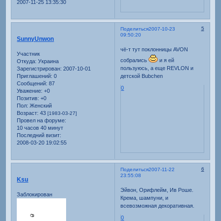
2007-11-25 13:35:30
5
Поделиться
2007-10-23
09:50:20
SunnyUnwon
чё-т тут поклонницы AVON
Участник
собрались
и я ей
Откуда:
Украина
пользуюсь, а еще REVLON и
Зарегистрирован
: 2007-10-01
Приглашений:
0
детской Bubchen
Сообщений:
87
0
Уважение:
+0
Позитив:
+0
Пол:
Женский
Возраст:
43
[1983-03-27]
Провел на форуме:
10 часов 40 минут
Последний визит:
2008-03-20 19:02:55
6
Поделиться
2007-11-22
23:55:08
Ksu
Эйвон, Орифлейм, Ив Роше.
Заблокирован
Крема, шампуни, и
всевозможная декоративная.
0