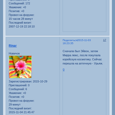
Сообщений:
172
Уважение:
+0
Позитив:
+0
Провел на форуме:
15 часов 28 минут
Последний визит:
2007-12-19 22:18:10
17
Поделиться
2015-11-03
18:23:35
Rinar
Сначала был Эйвон, затем
Новичок
Мирра люкс, после покупала
корейскую косметику. Сейчас
перешла на аптечную - Урьяж.
0
Зарегистрирован
: 2015-10-29
Приглашений:
0
Сообщений:
6
Уважение:
+0
Позитив:
+0
Провел на форуме:
29 минут
Последний визит:
2015-11-04 21:45:47