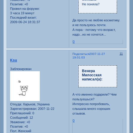
Не поняла?
Позитив:
+0
Провел на форуме:
3 часа 19 минут
Последний визит:
Да просто не люблю косметику.
2009-06-24 18:31:37
и не пользуюсь почти.
А пора - потому что возраст,
надо...но не хочется...
0
11
Поделиться
2007-11-27
19:01:03
Ksu
Заблокирован
Венера
Милосская
написал(а):
А что именно подарили? Чем
пользуешься?
Интересно попробовать,
Откуда:
Харьков, Украина
слышала много хороших
Зарегистрирован
: 2007-11-22
Приглашений:
0
отзывов.
Сообщений:
12
0
Уважение:
+0
Позитив:
+0
Пол:
Женский