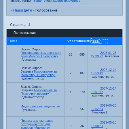
Привет, Гость!
Войдите
или
зарегистрируйтесь
.
»
Наши дети
»
Голосование
Страница:
1
Голосование
Последнее
Тема
Ответов
Просмотров
сообщение
Важно:
Опрос:
Голосование за маленького
2008-01-25
13
685
деда Мороза/ Снегурочку
22:39:22
Анжелика
Анжелика
Важно:
Опрос:
2007-12-24
Закрыта
Голосование за
2
187
19:53:49
"Мамочку- Снегурочку"
администратор
администратор
Важно:
Опрос:
2007-12-24
Закрыта
Голосование за
4
270
19:51:47
"Мамочку- невесту"
администратор
администратор
2019-06-25
Ищем доноров яйцеклетки
0
737
12:52:34
Гульнара1
Гульнара1
Предлагаем выгодное
2019-05-18
сотрудничество для
0
36
16:08:51
доноров яйцеклеток