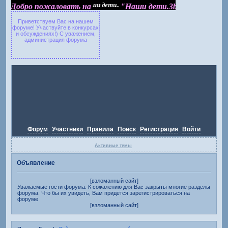
Добро пожаловать на "Наши дети.3bb.ru"
Добро пожаловать на
"Наши дети.3bb.ru"
Приветствуем Вас на нашем
форуме! Участвуйте в конкурсах
и обсуждениях!) С уважением,
администрация форума
Форум
Участники
Правила
Поиск
Регистрация
Войти
Активные темы
Объявление
[взломанный сайт]
Уважаемые гости форума. К сожалению для Вас закрыты многие разделы
форума. Что бы их увидеть, Вам придется зарегистрироваться на
форуме
[взломанный сайт]