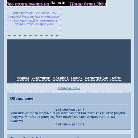
Добро пожаловать на "Наши дети.3bb.ru"
Добро пожаловать на
"Наши дети.3bb.ru"
Приветствуем Вас на нашем
форуме! Участвуйте в конкурсах
и обсуждениях!) С уважением,
администрация форума
Форум
Участники
Правила
Поиск
Регистрация
Войти
Активные темы
Объявление
[взломанный сайт]
Уважаемые гости форума. К сожалению для Вас закрыты многие разделы
форума. Что бы их увидеть, Вам придется зарегистрироваться на
форуме
[взломанный сайт]