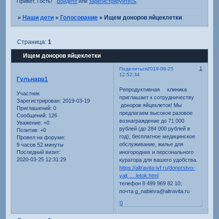
Привет, Гость!
Войдите
или
зарегистрируйтесь
.
»
Наши дети
»
Голосование
»
Ищем доноров яйцеклетки
Страница:
1
Ищем доноров яйцеклетки
1
Поделиться
2019-06-25
12:52:34
Гульнара1
Репродуктивная клиника
Участник
приглашает к сотрудничеству
Зарегистрирован
: 2019-03-19
доноров яйцеклеток! Мы
Приглашений:
0
предлагаем высокое разовое
Сообщений:
126
вознаграждение до 71 000
Уважение:
+0
рублей (до 284 000 рублей в
Позитив:
+0
год), бесплатное медицинское
Провел на форуме:
обслуживание, жилье для
9 часов 52 минуты
иногородних и персонального
Последний визит:
2020-03-25 12:31:29
куратора для вашего удобства.
https://altravita-ivf.ru/donorstvo-
yajt … letok.html
телефон 8 499 969 82 10;
почта g_nabieva@altravita.ru
0