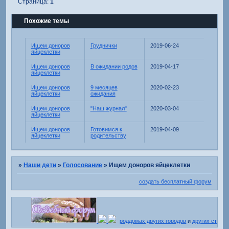
Страница:
1
Похожие темы
Ищем доноров
Груднички
2019-06-24
яйцеклетки
Ищем доноров
В ожидании родов
2019-04-17
яйцеклетки
Ищем доноров
9 месяцев
2020-02-23
яйцеклетки
ожидания
Ищем доноров
"Наш журнал"
2020-03-04
яйцеклетки
Ищем доноров
Готовимся к
2019-04-09
яйцеклетки
родительству
»
Наши дети
»
Голосование
»
Ищем доноров яйцеклетки
создать бесплатный форум
роддомах других городов
и
других стран
.