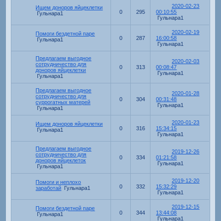
2020-02-23
Ищем доноров яйцеклетки
0
295
00:10:55
Гульнара1
Гульнара1
2020-02-19
Помоги бездетной паре
0
287
16:00:58
Гульнара1
Гульнара1
Предлагаем выгодное
2020-02-03
сотрудничество для
0
313
00:08:47
доноров яйцеклетки
Гульнара1
Гульнара1
Предлагаем выгодное
2020-01-28
сотрудничество для
0
304
00:31:48
суррогатных матерей
Гульнара1
Гульнара1
2020-01-23
Ищем доноров яйцеклетки
0
316
15:34:15
Гульнара1
Гульнара1
Предлагаем выгодное
2019-12-26
сотрудничество для
0
334
01:21:58
доноров яйцеклеток
Гульнара1
Гульнара1
2019-12-20
Помоги и неплохо
0
332
15:32:29
заработай
Гульнара1
Гульнара1
2019-12-15
Помоги бездетной паре
0
344
13:44:08
Гульнара1
Гульнара1