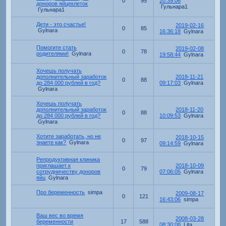
0
95
20:39:06
доноров яйцеклеток
Гульнара1
Гульнара1
Дети - это счастье!
2019-02-16
0
85
Gylnara
16:36:18
Gylnara
Помогите стать
2019-02-08
0
78
родителями!
Gylnara
19:58:44
Gylnara
Хочешь получать
дополнительный заработок
2018-11-21
0
88
до 284 000 рублей в год?
09:17:03
Gylnara
Gylnara
Хочешь получать
дополнительный заработок
2018-11-20
0
88
до 284 000 рублей в год?
10:09:53
Gylnara
Gylnara
Хотите заработать, но не
2018-10-15
0
97
знаете как?
Gylnara
09:14:59
Gylnara
Репродуктивная клиника
приглашает к
2018-10-09
0
79
сотрудничеству доноров
07:06:05
Gylnara
яйц
Gylnara
Про беременность
simpa
2009-08-17
0
121
16:43:06
simpa
Ваш вес во время
2008-03-28
беременности
17
588
08:30:08
Lita