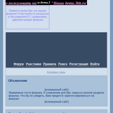
обро пожаловать на "Наши дети.3bb.ru"
обро пожаловать на
"Наши дети.3bb.ru"
Приветствуем Вас на нашем
форуме! Участвуйте в конкурсах
и обсуждениях!) С уважением,
администрация форума
Форум
Участники
Правила
Поиск
Регистрация
Войти
Активные темы
Объявление
[взломанный сайт]
Уважаемые гости форума. К сожалению для Вас закрыты многие разделы
форума. Что бы их увидеть, Вам придется зарегистрироваться на
форуме
[взломанный сайт]