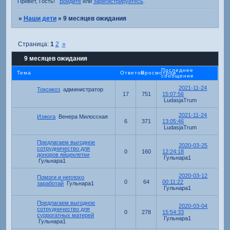
Привет, Гость!
Войдите
или
зарегистрируйтесь
.
»
Наши дети
»
9 месяцев ожидания
Страница:
1
2
»
9 месяцев ожидания
Последнее
Тема
Ответов
Просмотров
сообщение
2021-11-24
Токсикоз
администратор
17
751
15:07:56
LudasjaTrum
2021-11-24
Изжога
Венера Милосская
6
371
13:05:46
LudasjaTrum
Предлагаем выгодное
2020-03-25
сотрудничество для
0
160
12:24:18
доноров яйцеклетки
Гульнара1
Гульнара1
2020-03-12
Помоги и неплохо
0
64
00:11:22
заработай
Гульнара1
Гульнара1
Предлагаем выгодное
2020-03-04
сотрудничество для
0
278
15:54:33
суррогатных матерей
Гульнара1
Гульнара1