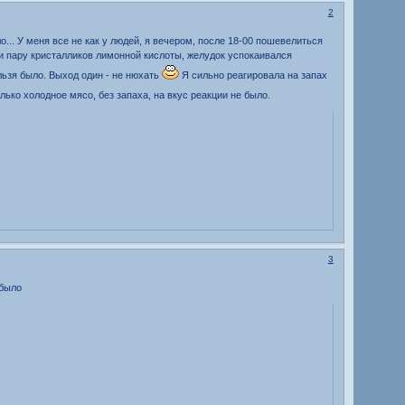
2
... У меня все не как у людей, я вечером, после 18-00 пошевелиться
или пару кристалликов лимонной кислоты, желудок успокаивался
льзя было. Выход один - не нюхать
Я сильно реагировала на запах
ько холодное мясо, без запаха, на вкус реакции не было.
3
ебыло