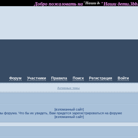
Добро пожаловать на "Наши де
Добро пожаловать на
"Наши д
Форум
Участники
Правила
Поиск
Регистрация
Войти
Активные темы
[взломанный сайт]
ы форума. Что бы их увидеть, Вам придется зарегистрироваться на форуме
[взломанный сайт]