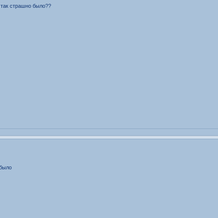
о так страшно было??
 было