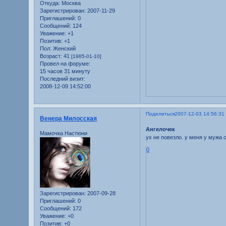
Откуда:
Москва
Зарегистрирован
: 2007-11-29
Приглашений:
0
Сообщений:
124
Уважение:
+1
Позитив:
+1
Пол:
Женский
Возраст:
41
[1985-01-10]
Провел на форуме:
15 часов 31 минуту
Последний визит:
2008-12-09 14:52:00
Поделиться
2007-12-03 14:56:31
Венера Милосская
Ангелочек
Мамочка Настюни
ух не повезло. у меня у мужа 
0
Зарегистрирован
: 2007-09-28
Приглашений:
0
Сообщений:
172
Уважение:
+0
Позитив:
+0