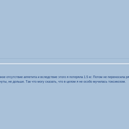
ое отсутствие аппетита и вследствие этого я потеряла 1.5 кг. Потом не переносила ря
уты, не дольше. Так что могу сказать, что в целом я не особо мучилась токсикозом.