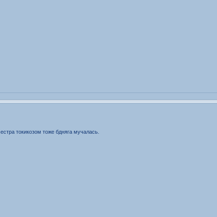
сестра токикозом тоже бдняга мучалась.