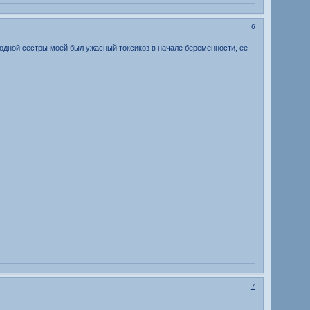
6
юродной сестры моей был ужасный токсикоз в начале беременности, ее
7