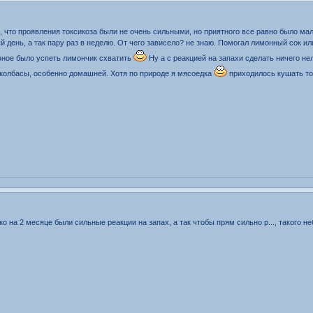
, что проявления токсикоза были не очень сильными, но приятного все равно было мало
й день, а так пару раз в неделю. От чего зависело? не знаю. Помогал лимонный сок 
вное было успеть лимончик схватить
Ну а с реакцией на запахи сделать ничего не
 колбасы, особенно домашней. Хотя по природе я мясоедка
приходилось кушать тол
ко на 2 месяце были сильные реакции на запах, а так чтобы прям сильно р..., такого н