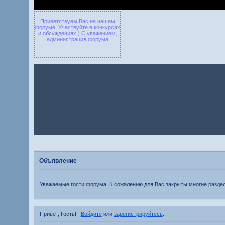
Приветствуем Вас на нашем
форуме! Участвуйте в конкурсах
и обсуждениях!) С уважением,
администрация форума
Объявление
Уважаемые гости форума. К сожалению для Вас закрыты многие раздел
Привет, Гость!
Войдите
или
зарегистрируйтесь
.