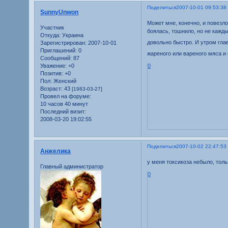
Поделиться
2007-10-01 09:53:38
SunnyUnwon
Может мне, конечно, и повезло
Участник
боялась, тошнило, но не кажды
Откуда:
Украина
довольно быстро. И утром гла
Зарегистрирован
: 2007-10-01
Приглашений:
0
жареного или вареного мяса и
Сообщений:
87
Уважение:
+0
0
Позитив:
+0
Пол:
Женский
Возраст:
43
[1983-03-27]
Провел на форуме:
10 часов 40 минут
Последний визит:
2008-03-20 19:02:55
Поделиться
2007-10-02 22:47:53
Анжелика
у меня токсикоза небыло, толь
Главный администратор
0