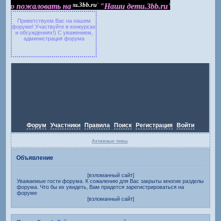
пожаловать на "Наши дети.3bb.ru"
обро пожаловать на
"Наши дети.3bb.ru"
Приветствуем Вас на нашем
форуме! Участвуйте в конкурсах
и обсуждениях!) С уважением,
администрация форума
Форум
Участники
Правила
Поиск
Регистрация
Войти
Активные темы
Объявление
[взломанный сайт]
Уважаемые гости форума. К сожалению для Вас закрыты многие разделы
форума. Что бы их увидеть, Вам придется зарегистрироваться на
форуме
[взломанный сайт]