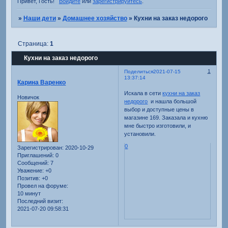
Привет, Гость!
Войдите
или
зарегистрируйтесь
.
»
Наши дети
»
Домашнее хозяйство
»
Кухни на заказ недорого
Страница:
1
Кухни на заказ недорого
1
Поделиться
2021-07-15
13:37:14
Карина Варенко
Искала в сети
кухни на заказ
Новичок
недорого
и нашла большой
выбор и доступные цены в
магазине 169. Заказала и кухню
мне быстро изготовили, и
установили.
0
Зарегистрирован
: 2020-10-29
Приглашений:
0
Сообщений:
7
Уважение:
+0
Позитив:
+0
Провел на форуме:
10 минут
Последний визит:
2021-07-20 09:58:31