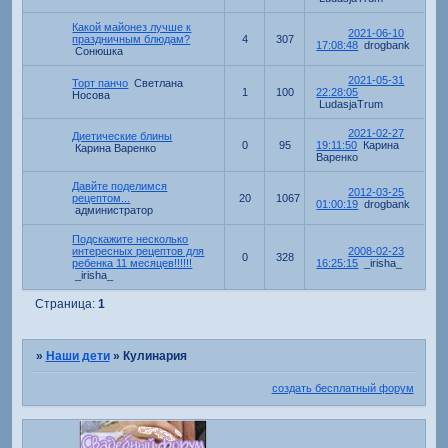
Какой майонез лучше к
2021-06-10
праздничным блюдам?
4
307
17:08:48
drogbank
Сонюшка
2021-05-31
Торт панчо
Светлана
1
100
22:28:05
Носова
LudasjaTrum
2021-02-27
Диетические блины
0
95
19:11:50
Карина
Карина Варенко
Варенко
Давйте поделимся
2012-03-25
рецептом...
20
1067
01:00:19
drogbank
администратор
Подскажите несколько
интересных рецептов для
2008-02-23
0
328
ребенка 11 месяцев!!!!!!
16:25:15
_irisha_
_irisha_
Страница:
1
»
Наши дети
»
Кулинария
создать бесплатный форум