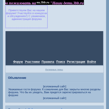
о пожаловать на "Наши дети.3bb.ru"
Добро пожаловать на
"Наши дети.3bb.ru"
Приветствуем Вас на нашем
форуме! Участвуйте в конкурсах
и обсуждениях!) С уважением,
администрация форума
Форум
Участники
Правила
Поиск
Регистрация
Войти
Активные темы
Объявление
[взломанный сайт]
Уважаемые гости форума. К сожалению для Вас закрыты многие разделы
форума. Что бы их увидеть, Вам придется зарегистрироваться на
форуме
[взломанный сайт]