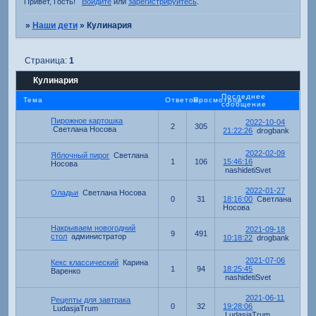
Привет, Гость!
Войдите
или
зарегистрируйтесь
.
»
Наши дети
»
Кулинария
Страница:
1
Кулинария
Последнее
Тема
Ответов
Просмотров
сообщение
Пирожное картошка
2022-10-04
2
305
Светлана Носова
21:22:26
drogbank
2022-02-09
Яблочный пирог
Светлана
1
106
15:46:16
Носова
nashidetiSvet
2022-01-27
Оладьи
Светлана Носова
0
31
18:16:00
Светлана
Носова
Накрываем новогодний
2021-09-18
9
491
стол
администратор
10:18:22
drogbank
2021-07-06
Кекс классический
Карина
1
94
18:25:45
Варенко
nashidetiSvet
2021-06-11
Рецепты для завтрака
0
32
19:28:06
LudasjaTrum
LudasjaTrum